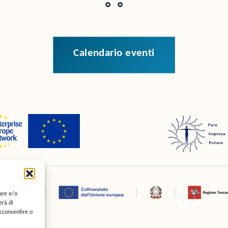
calendario eventi
are e/o
erà di
cconsentire o