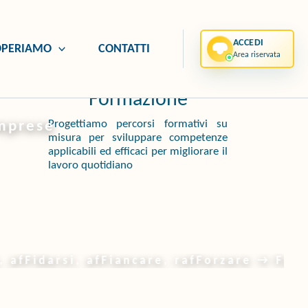
ACCEDI
OPERIAMO
CONTATTI
Area riservata
Formazione
Progettiamo percorsi formativi su
Imprese
misura per sviluppare competenze
applicabili ed efficaci per migliorare il
lavoro quotidiano
 afFidarsi, afFiancare, rafForzare → Fut