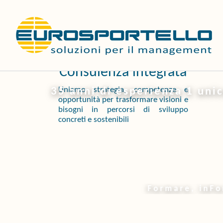
Vai
al
contenuto
Consulenza integrata
Uniamo strategia, competenze e
35 anni di esperienza 1 unic
opportunità per trasformare visioni e
bisogni in percorsi di sviluppo
concreti e sostenibili
Formare, inForm