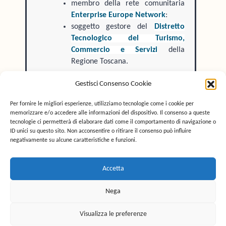
membro della rete comunitaria
Enterprise Europe Network
:
soggetto gestore del
Distretto
Tecnologico del Turismo,
Commercio e Servizi
della
Regione Toscana.
Gestisci Consenso Cookie
Consulenza strategica e
Per fornire le migliori esperienze, utilizziamo tecnologie come i cookie per
operativa
memorizzare e/o accedere alle informazioni del dispositivo. Il consenso a queste
tecnologie ci permetterà di elaborare dati come il comportamento di navigazione o
ID unici su questo sito. Non acconsentire o ritirare il consenso può influire
Ambiti di intervento
negativamente su alcune caratteristiche e funzioni.
Accetta
Informazioni
Nega
Visualizza le preferenze
Eurosportello – Via Pistoiese 155, 50145 Firenze – (+39) 055 315254